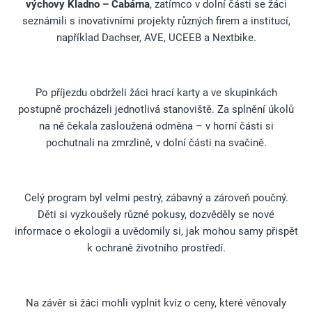
výchovy Kladno – Čabárna
, zatímco v dolní části se žáci
seznámili s inovativními projekty různých firem a institucí,
například Dachser, AVE, UCEEB a Nextbike.
Po příjezdu obdrželi žáci hrací karty a ve skupinkách
postupně procházeli jednotlivá stanoviště. Za splnění úkolů
na ně čekala zasloužená odměna – v horní části si
pochutnali na zmrzlině, v dolní části na svačině.
Celý program byl velmi pestrý, zábavný a zároveň poučný.
Děti si vyzkoušely různé pokusy, dozvěděly se nové
informace o ekologii a uvědomily si, jak mohou samy přispět
k ochraně životního prostředí.
Na závěr si žáci mohli vyplnit kvíz o ceny, které věnovaly