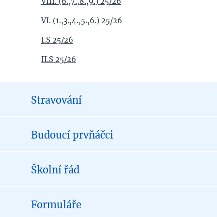
VIII. (6.,7.,8.,9.) 25/26
VI. (1.,3.,4.,5.,6.) 25/26
I.S 25/26
II.S 25/26
Stravování
Budoucí prvňáčci
Školní řád
Formuláře