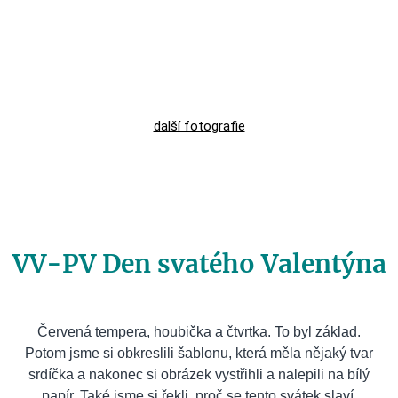
další fotografie
VV-PV Den svatého Valentýna
Červená tempera, houbička a čtvrtka. To byl základ.
Potom jsme si obkreslili šablonu, která měla nějaký tvar
srdíčka a nakonec si obrázek vystřihli a nalepili na bílý
papír. Také jsme si řekli, proč se tento svátek slaví.