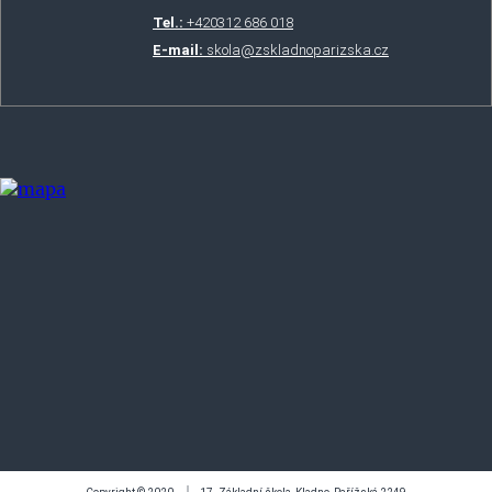
Tel.:
+420
312 686 018
E-mail:
skola@zskladnoparizska.cz