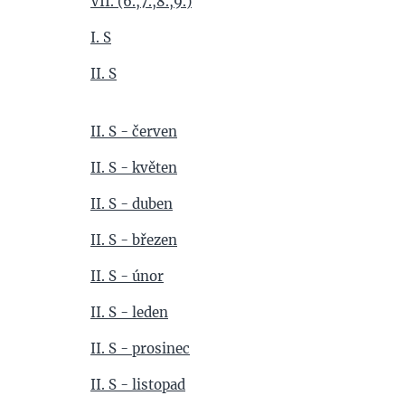
VII. (6.,7.,8.,9.)
I. S
II. S
II. S - červen
II. S - květen
II. S - duben
II. S - březen
II. S - únor
II. S - leden
II. S - prosinec
II. S - listopad