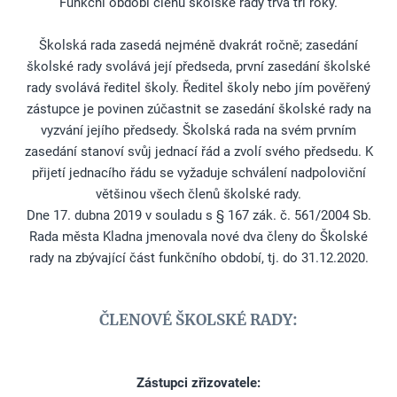
Funkční období členů školské rady trvá tři roky.
Školská rada zasedá nejméně dvakrát ročně; zasedání
školské rady svolává její předseda, první zasedání školské
rady svolává ředitel školy. Ředitel školy nebo jím pověřený
zástupce je povinen zúčastnit se zasedání školské rady na
vyzvání jejího předsedy. Školská rada na svém prvním
zasedání stanoví svůj jednací řád a zvolí svého předsedu. K
přijetí jednacího řádu se vyžaduje schválení nadpoloviční
většinou všech členů školské rady.
Dne 17. dubna 2019 v souladu s § 167 zák. č. 561/2004 Sb.
Rada města Kladna jmenovala nové dva členy do Školské
rady na zbývající část funkčního období, tj. do 31.12.2020.
ČLENOVÉ ŠKOLSKÉ RADY:
Zástupci zřizovatele: