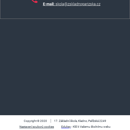
E-mail:
skola@zskladnoparizska.cz
Copyright © 2020
17. Základní škola, Kladno, Pařížská 2249
Nastavení souborů cookies
Edukey
- Klíč k Vašemu školnímu webu